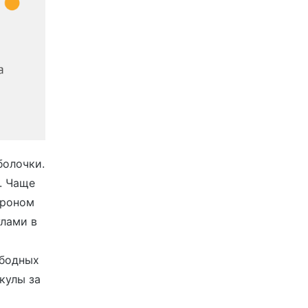
болочки.
. Чаще
троном
лами в
ободных
кулы за