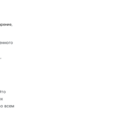
арение
,
енного
,
Это
их
во всем