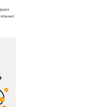
одных
тельных