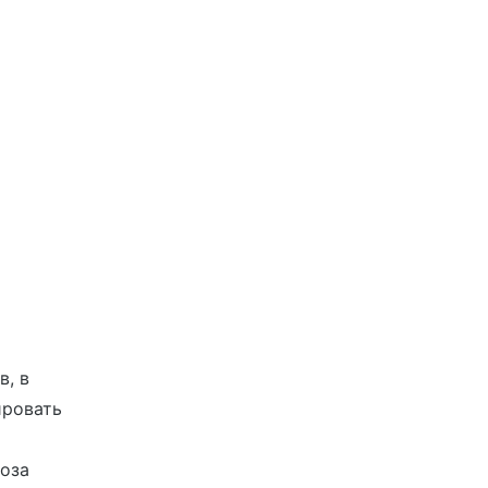
в, в
ировать
роза