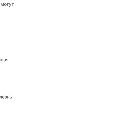
 могут
ивая
лезнь